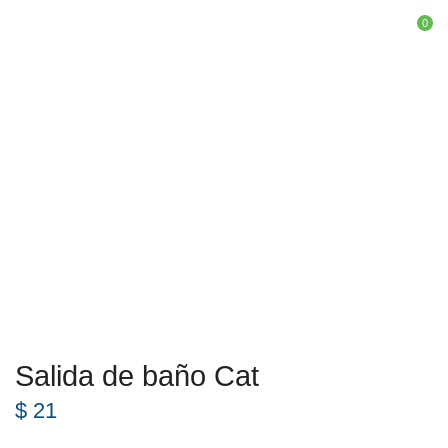
0
Inicio
Camisetas y Textiles
Mujer
Salida de baño Cat
$
21