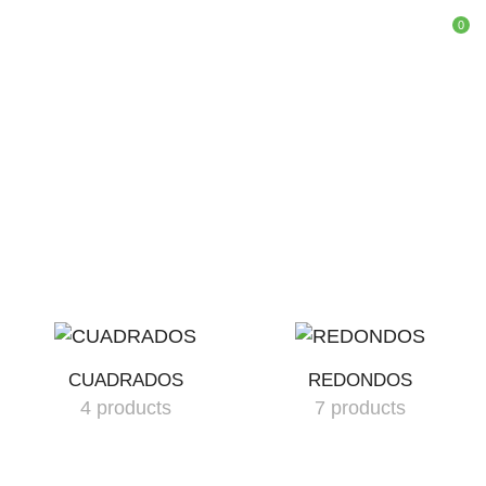
0
Inicio
Shop
Fondos Decorativos
ABREFÁCIL
CUADRADOS
REDONDOS
4 products
7 products