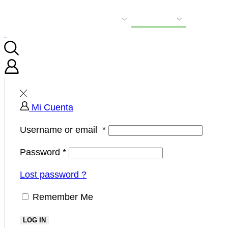
Fondos Decorativos
Productos
Blog
Co
Mi Cuenta
Username or email
*
Password
*
Lost password ?
Remember Me
LOG IN