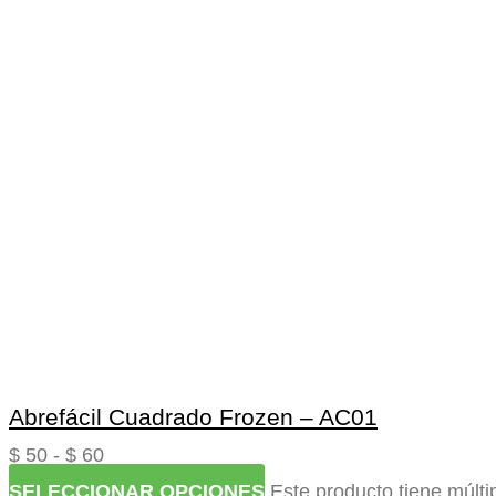
Abrefácil Cuadrado Frozen – AC01
$
50
-
$
60
SELECCIONAR OPCIONES
Este producto tiene múlti