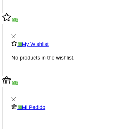
0
0
My Wishlist
0
No products in the wishlist.
0
0
Mi Pedido
0