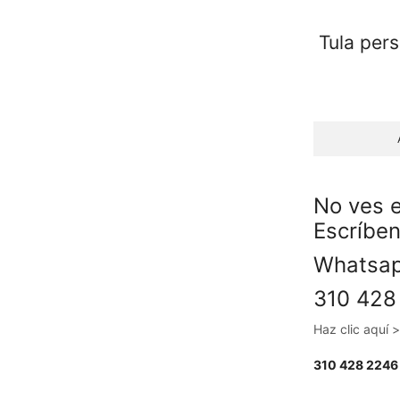
Tula per
No ves e
Escríbe
Whats
310 428
Haz clic aquí
310 428 2246