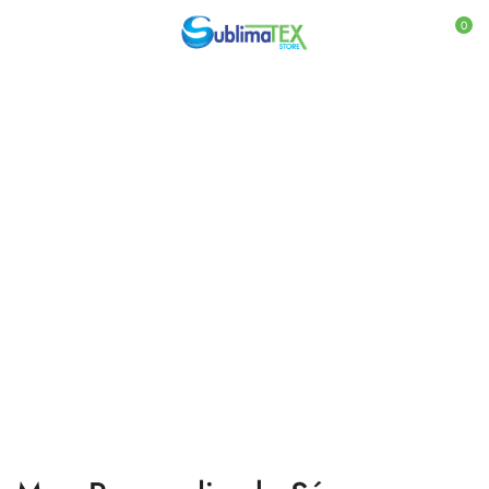
0
Inicio
Mugs y Termos
Mugs