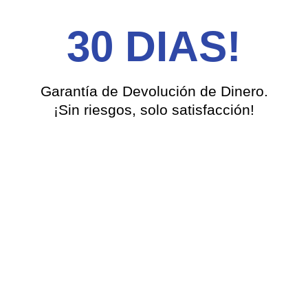
30 DIAS!
Garantía de Devolución de Dinero.
¡Sin riesgos, solo satisfacción!
Creemos tanto en la calidad de nuestro producto que te
ofrecemos 30 días para probarlo sin compromiso.
📦
¿No te encantó?
No hay problema. Escríbenos y te
devolvemos el 100% de tu dinero, ¡sin preguntas ni
complicaciones!
🎯 Porque tu confianza y satisfacción son lo más
importante para nosotros.