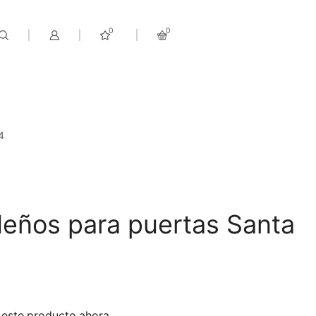
0
0
4
deños para puertas Santa
 este producto ahora