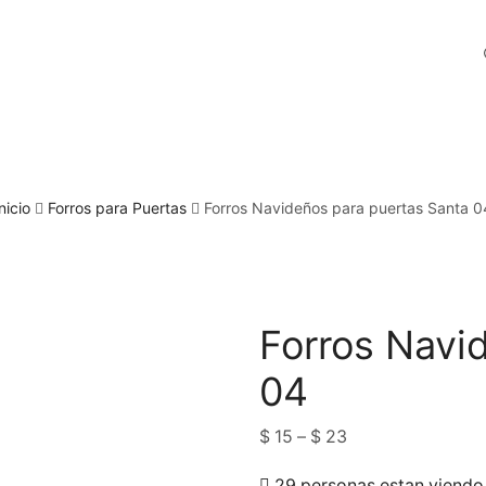
nicio
Forros para Puertas
Forros Navideños para puertas Santa 0
Forros Navi
04
$
15
–
$
23
29 personas estan viendo