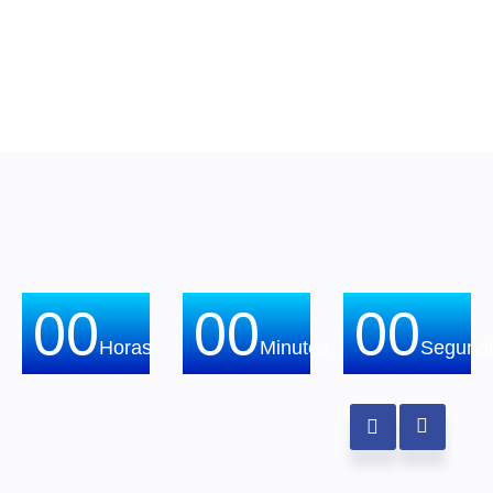
00
00
00
Horas
Minutos
Segund