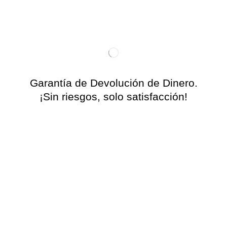
Garantía de Devolución de Dinero.
¡Sin riesgos, solo satisfacción!
Creemos tanto en la calidad de nuestro producto que te
ofrecemos 30 días para probarlo sin compromiso.
📦
¿No te encantó?
No hay problema. Escríbenos y te
devolvemos el 100% de tu dinero, ¡sin preguntas ni
complicaciones!
🎯 Porque tu confianza y satisfacción son lo más