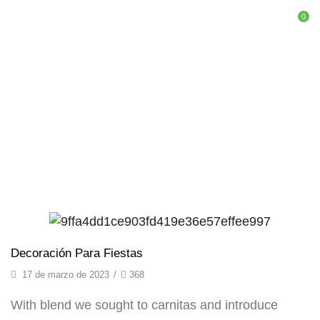
0
Home
Archive By Category "Blog"
CATEGORY: BLOG
Blog
Decoración Para Fiestas
17 de marzo de 2023
/
368
With blend we sought to carnitas and introduce