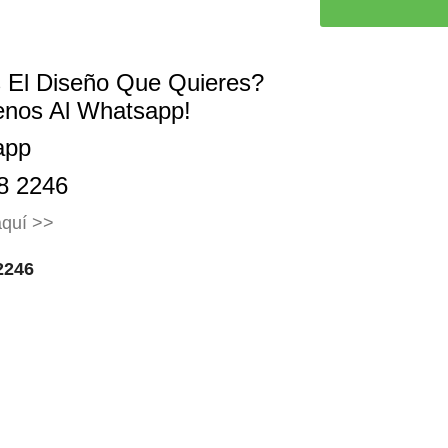
 El Diseño Que Quieres?
enos Al Whatsapp!
app
8 2246
 aquí >>
2246