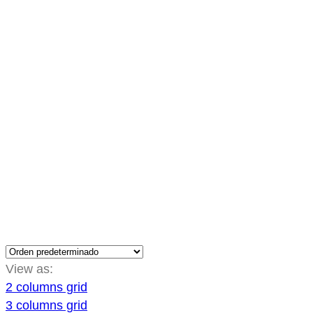
Inicio
Shop
Productos etiquetados “alfombrilla de E
Productos Etiqu
View as:
2 columns grid
3 columns grid