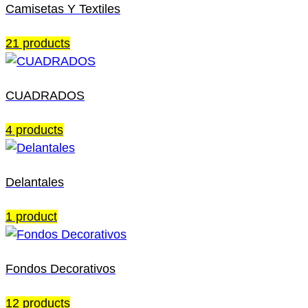
Camisetas Y Textiles
21 products
CUADRADOS
4 products
Delantales
1 product
Fondos Decorativos
12 products