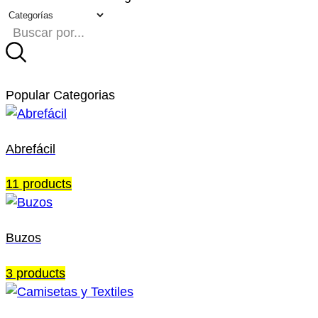
Trending Searches:
Fiestas
Souvenirs
Camisetas
Esta
Popular Categorias
Abrefácil
11 products
Buzos
3 products