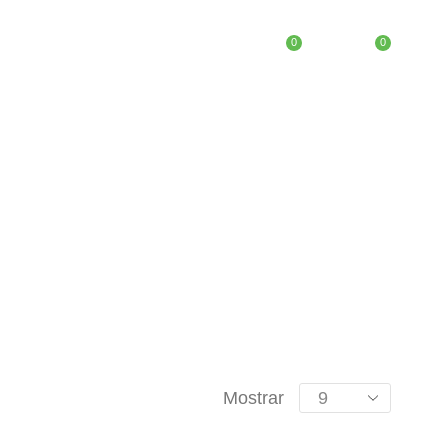
0
0
OS “CASA”
Mostrar