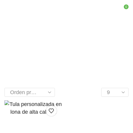
0
Inicio
Shop
Camisetas Y Textiles
TULAS